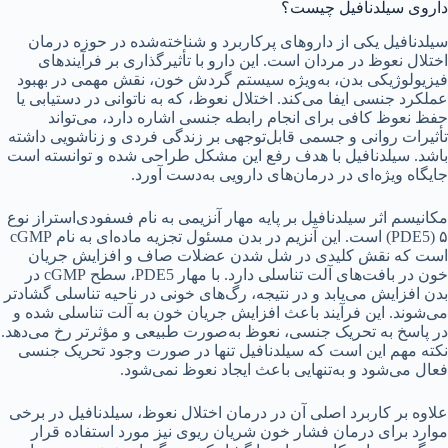
داروی سیلدنافیل چیست؟
سیلدنافیل یکی از داروهای پرکاربرد و شناخته‌شده در حوزه درمان
اختلال نعوظ در مردان است. این دارو با تأثیرگذاری بر فرآیندهای
فیزیولوژیکی بدن، به‌ویژه سیستم گردش خون، نقش مهمی در بهبود
عملکرد جنسی ایفا می‌کند. اختلال نعوظ، که به ناتوانی در دستیابی یا
حفظ نعوظ کافی برای انجام رابطه جنسی اشاره دارد، می‌تواند
تأثیرات روانی و جسمی قابل‌توجهی بر زندگی فردی و زناشویی داشته
باشد. سیلدنافیل با هدف رفع این مشکل طراحی شده و توانسته است
جایگاه ویژه‌ای در درمان‌های دارویی به‌دست آورد.
مکانیسم اثر سیلدنافیل بر پایه مهار آنزیمی به نام فسفودی‌استراز نوع
۵ (PDE5) است. این آنزیم در بدن مسئول تجزیه ماده‌ای به نام cGMP
است که نقش کلیدی در شل شدن عضلات صاف و افزایش جریان
خون در بافت‌های آلت تناسلی دارد. با مهار PDE5، سطح cGMP در
بدن افزایش می‌یابد و در نتیجه، رگ‌های خونی در ناحیه تناسلی گشادتر
می‌شوند. این فرآیند باعث افزایش جریان خون به آلت تناسلی شده و
در پاسخ به تحریک جنسی، نعوظ به‌صورت طبیعی و مؤثرتر رخ می‌دهد.
نکته مهم این است که سیلدنافیل تنها در صورت وجود تحریک جنسی
فعال می‌شود و به‌تنهایی باعث ایجاد نعوظ نمی‌شود.
علاوه بر کاربرد اصلی آن در درمان اختلال نعوظ، سیلدنافیل در برخی
موارد برای درمان فشار خون شریان ریوی نیز مورد استفاده قرار