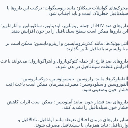
محرک‌های گوانیلات سیکلاز: مانند ریوسیگوات؛ ترکیب این داروها با
سیلدنافیل خطرناک است و باید اجتناب شود.
داروهای ضد HIV: از جمله ریتوناویر، ایندیناویر، ساکویناویر و آتازاناویر؛
این داروها ممکن است سطح سیلدنافیل را در خون افزایش دهند.
آنتی‌بیوتیک‌ها: مانند کلاریترومایسین و اریترومایسین؛ ممکن است بر
متابولیسم سیلدنافیل تأثیر بگذارند.
داروهای ضد قارچ: از جمله کتوکونازول و ایتراکونازول؛ می‌توانند باعث
افزایش غلظت سیلدنافیل در بدن شوند.
آلفا-بلوکرها: مانند ترازوسین، تامسولوسین، دوکسازوسین،
آلفوزوسین و سیلودوسین؛ مصرف همزمان ممکن است باعث افت
فشار خون وضعیتی شود.
داروهای ضد فشار خون: مانند آملودیپین؛ ممکن است اثرات کاهش
فشار خون سیلدنافیل را تشدید کنند.
سایر داروهای درمان اختلال نعوظ: مانند آوانافیل، تادالافیل و
واردنافیل؛ نباید همزمان با سیلدنافیل مصرف شوند.