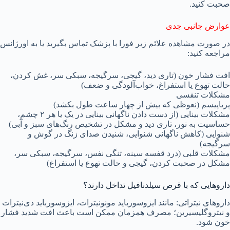
صحبت کنید.
عوارض جانبی جدی
در صورت مشاهده علائم زیر فورا با پزشک تماس بگیرید یا به اورژانس
مراجعه کنید:
افت فشار خون (تاری دید، گیجی، سرگیجه، سبکی سر، غش کردن،
حالت تهوع یا استفراغ، خواب‌آلودگی و ضعف)
مشکلات تنفسی
پریاپیسم (نعوظی که بیش از چهار ساعت طول بکشد)
مشکلات بینایی (از دست دادن ناگهانی بینایی در یک یا هر ۲ چشم،
حساسیت به نور، تاری دید و مشکل در تشخیص رنگ‌های سبز و آبی)
شنوایی (کاهش ناگهانی شنوایی، شنیدن صدای زنگ در گوش و
سرگیجه)
مشکلات قلبی (درد قفسه سینه، تنگی نفس، سرگیجه، سبکی سر،
مشکل در صحبت کردن، گیجی و حالت تهوع یا استفراغ)
داروهایی که با قرص سیلدنافیل تداخل دارند؟
داروهای نیتراتی: مانند ایزوسورباید مونونیترات، ایزوسورباید دی‌نیترات
و نیتروگلیسیرین؛ مصرف همزمان ممکن است باعث افت شدید فشار
خون شود.