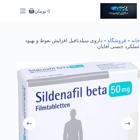
رش
ه
0
تومان
سبد
حتوا
خرید
خانه
»
فروشگاه
»
داروی سیلدنافیل افزایش نعوظ و بهبود
عملکرد جنسی آقایان