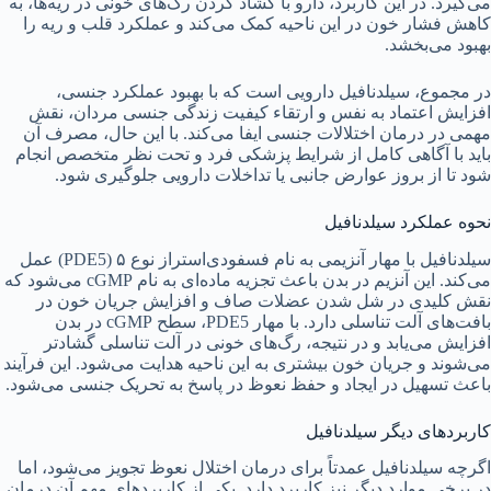
می‌گیرد. در این کاربرد، دارو با گشاد کردن رگ‌های خونی در ریه‌ها، به
کاهش فشار خون در این ناحیه کمک می‌کند و عملکرد قلب و ریه را
بهبود می‌بخشد.
در مجموع، سیلدنافیل دارویی است که با بهبود عملکرد جنسی،
افزایش اعتماد به نفس و ارتقاء کیفیت زندگی جنسی مردان، نقش
مهمی در درمان اختلالات جنسی ایفا می‌کند. با این حال، مصرف آن
باید با آگاهی کامل از شرایط پزشکی فرد و تحت نظر متخصص انجام
شود تا از بروز عوارض جانبی یا تداخلات دارویی جلوگیری شود.
نحوه عملکرد سیلدنافیل
سیلدنافیل با مهار آنزیمی به نام فسفودی‌استراز نوع ۵ (PDE5) عمل
می‌کند. این آنزیم در بدن باعث تجزیه ماده‌ای به نام cGMP می‌شود که
نقش کلیدی در شل شدن عضلات صاف و افزایش جریان خون در
بافت‌های آلت تناسلی دارد. با مهار PDE5، سطح cGMP در بدن
افزایش می‌یابد و در نتیجه، رگ‌های خونی در آلت تناسلی گشادتر
می‌شوند و جریان خون بیشتری به این ناحیه هدایت می‌شود. این فرآیند
باعث تسهیل در ایجاد و حفظ نعوظ در پاسخ به تحریک جنسی می‌شود.
کاربردهای دیگر سیلدنافیل
اگرچه سیلدنافیل عمدتاً برای درمان اختلال نعوظ تجویز می‌شود، اما
در برخی موارد دیگر نیز کاربرد دارد. یکی از کاربردهای مهم آن درمان