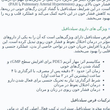
فشار خون بالای ریوی (Pulmonary Arterial Hypertension یا PAH)
است. در این شرایط، سیلدنافیل با گشاد کردن رگ‌های خونی در ریه‌ها،
به کاهش فشار خون در این ناحیه کمک می‌کند و عملکرد قلب و ریه را
بهبود می‌بخشد.
♦
ویژگی های داروی سیلدنافیل
قرص سیلدنافیل دارای ویژگی‌هایی است که آن را به یکی از داروهای
مؤثر در درمان اختلال نعوظ و فشار خون ریوی تبدیل کرده است. این
دارو با افزایش جریان خون در نواحی خاصی از بدن، عملکرد جنسی و
قلبی را بهبود می‌بخشد.
مکانیسم اثر: مهار آنزیم PDE5 برای افزایش سطح cGMP و
گشاد شدن رگ‌های خونی
زمان اثر: حدود ۳۰ دقیقه پس از مصرف، با اثرگذاری تا ۴
ساعت (بیشترین اثر در ۲ ساعت اول)
شرط اثرگذاری: نیاز به تحریک جنسی برای فعال شدن دارو
درمان اختلال نعوظ در مردان
درمان فشار خون ریوی در زنان و مردان
ترکیبات قرص سیلدنافیل
ماده مؤثره: سیلدنافیل سیترات، ترکیب فعال اصلی که اثر درمانی