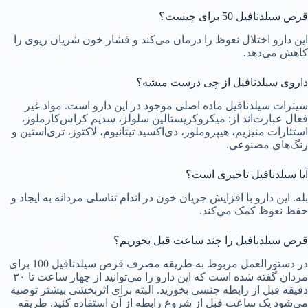
قرص سیلدنافیل 50 برای چیست؟
این دارو اختلال نعوظ را درمان می‌کند و فشار خون شریان ریوی را
کاهش می‌دهد.
داروی سیلدنافیل از چی درست میشه؟
سیترات سیلدنافیل ماده اصلی موجود در این دارو است. مواد غیر
فعال عبارت‌اند از: میکروکریستالین سلولز، سدیم کراس‌کارملوز،
استئارات منیزیم، هیپروملوز، دی‌اکسید تیتانیوم، لاکتوز، تری‌استین و
رنگ‌های مصنوعی.
آیا سیلدنافیل تاخیری است؟
بله. این دارو با افزایش جریان خون در اندام تناسلی مردانه به ایجاد و
حفظ نعوظ کمک می‌کند.
قرص سیلدنافیل را چند ساعت قبل بخوریم؟
در دستورالعمل مربوط به طریقه مصرف قرص سیلدنافیل 100 برای
مردان گفته شده است که این دارو را می‌توانید از چهار ساعت تا ۳۰
دقیقه قبل از رابطه جنسی بخورید. البته برای اثربخشی بیشتر توصیه
می‌شود یک ساعت قبل از شروع رابطه از آن استفاده کنید. طریقه