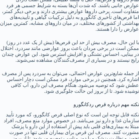
عوارض جانبی باشند. که شدت آن‌ها بسته به شرایط جسمی هر فرد
متفاوت است. برخی داروها عوارض بیشتری دارند و برخی دیگر کمتر،
اما قرص‌های تأخیری کانگورو به دلیل ترکیبات گیاهی و تأییدیه‌های
بهداشتی از کشورهای مختلف، در میان داروهای مشابه، کمترین میزان
عوارض را دارا هستند.
با این حال، مصرف بیش از حد این قرص‌ها (بیش از یک عدد در روز)
ممکن است در برخی مردان باعث بروز عوارضی مانند سردرد، اختلال
در بینایی، احساس تشنگی و افزایش استرس شود. این عوارض چندان
رایج نیستند و در بسیاری از مصرف‌کنندگان مشاهده نمی‌شوند.
از جمله شایع‌ترین عوارض احتمالی، می‌توان به سردرد پس از مصرف
اشاره کرد. همچنین در برخی موارد، فرد ممکن است دچار احساس
عطش شود که توصیه می‌شود. هنگام مصرف این دارو، آب کافی
نوشیده شود. تا از بروز این حالت جلوگیری شود.
نکته مهم درباره قرص ردکانگورو
نکته قابل توجه این است که نوع اصلی قرص کانگورو، که مورد تأیید
سازمان غذا و دارو نیز می‌باشد. در خصوص موارد منع مصرف، افراد
مبتلا به بیماری‌های قلبی باید پیش از استفاده از این دارو با پزشک
مشورت کنند. مصرف این قرص برای بیماران قلبی تنها در صورت
تجویز و نظارت پزشک و با دوز مناسب توصیه می‌شود. تا از بروز