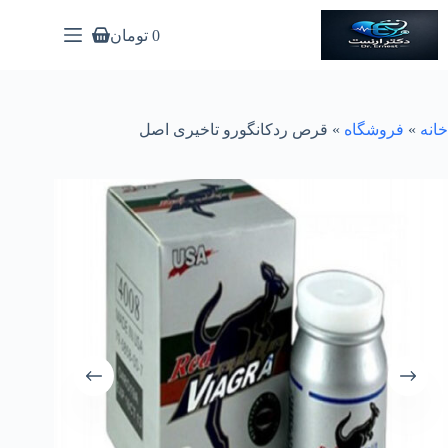
رش
ه
0
تومان
سبد
حتوا
خرید
خانه
»
فروشگاه
»
قرص ردکانگورو تاخیری اصل