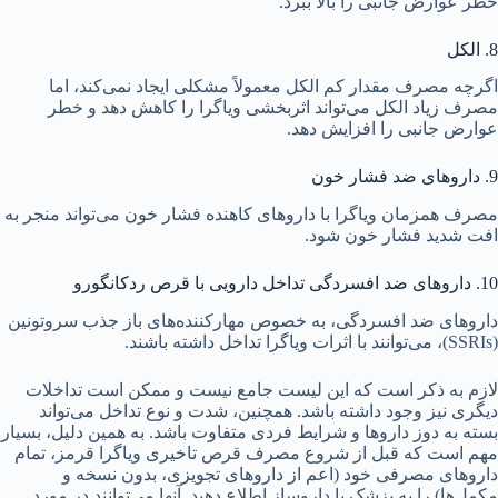
خطر عوارض جانبی را بالا ببرد.
8. الکل
اگرچه مصرف مقدار کم الکل معمولاً مشکلی ایجاد نمی‌کند، اما
مصرف زیاد الکل می‌تواند اثربخشی ویاگرا را کاهش دهد و خطر
عوارض جانبی را افزایش دهد.
9. داروهای ضد فشار خون
مصرف همزمان ویاگرا با داروهای کاهنده فشار خون می‌تواند منجر به
افت شدید فشار خون شود.
10. داروهای ضد افسردگی تداخل دارویی با قرص ردکانگورو
داروهای ضد افسردگی، به خصوص مهارکننده‌های باز جذب سروتونین
(SSRIs)، می‌توانند با اثرات ویاگرا تداخل داشته باشند.
لازم به ذکر است که این لیست جامع نیست و ممکن است تداخلات
دیگری نیز وجود داشته باشد. همچنین، شدت و نوع تداخل می‌تواند
بسته به دوز داروها و شرایط فردی متفاوت باشد. به همین دلیل، بسیار
مهم است که قبل از شروع مصرف قرص تاخیری ویاگرا قرمز، تمام
داروهای مصرفی خود (اعم از داروهای تجویزی، بدون نسخه و
مکمل‌ها) را به پزشک یا داروساز اطلاع دهید. آنها می‌توانند در مورد