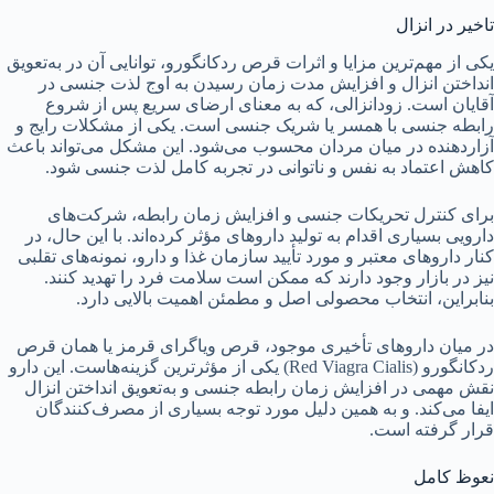
تاخیر در انزال
یکی از مهم‌ترین مزایا و اثرات قرص ردکانگورو، توانایی آن در به‌تعویق
انداختن انزال و افزایش مدت زمان رسیدن به اوج لذت جنسی در
آقایان است. زودانزالی، که به معنای ارضای سریع پس از شروع
رابطه جنسی با همسر یا شریک جنسی است. یکی از مشکلات رایج و
آزاردهنده در میان مردان محسوب می‌شود. این مشکل می‌تواند باعث
کاهش اعتماد به نفس و ناتوانی در تجربه کامل لذت جنسی شود.
برای کنترل تحریکات جنسی و افزایش زمان رابطه، شرکت‌های
دارویی بسیاری اقدام به تولید داروهای مؤثر کرده‌اند. با این حال، در
کنار داروهای معتبر و مورد تأیید سازمان غذا و دارو، نمونه‌های تقلبی
نیز در بازار وجود دارند که ممکن است سلامت فرد را تهدید کنند.
بنابراین، انتخاب محصولی اصل و مطمئن اهمیت بالایی دارد.
در میان داروهای تأخیری موجود، قرص ویاگرای قرمز یا همان قرص
ردکانگورو (Red Viagra Cialis) یکی از مؤثرترین گزینه‌هاست. این دارو
نقش مهمی در افزایش زمان رابطه جنسی و به‌تعویق انداختن انزال
ایفا می‌کند. و به همین دلیل مورد توجه بسیاری از مصرف‌کنندگان
قرار گرفته است.
نعوظ کامل