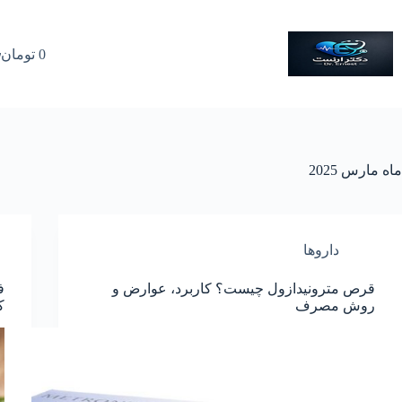
رش
ه
حتوا
0
تومان
سبد
خرید
ماه
مارس 2025
داروها
قرص مترونیدازول چیست؟ کاربرد، عوارض و
ف
روش مصرف
ک