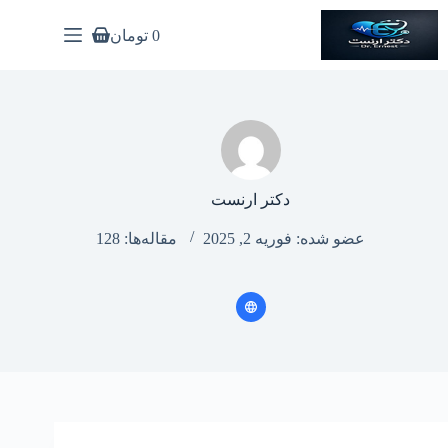
رش
ه
0
تومان
سبد
حتوا
خرید
دکتر ارنست
عضو شده: فوریه 2, 2025
مقاله‌ها: 128